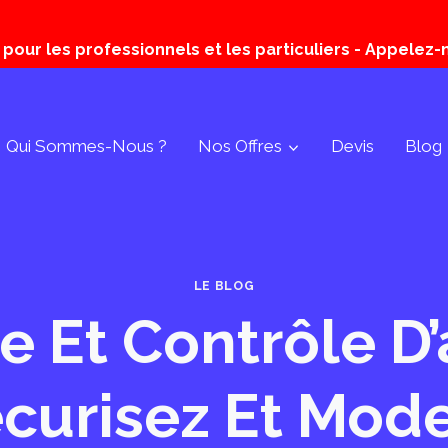
our les professionnels et les particuliers - Appelez-n
Qui Sommes-Nous ?
Nos Offres
Devis
Blog
LE BLOG
e Et Contrôle D’
écurisez Et Mode