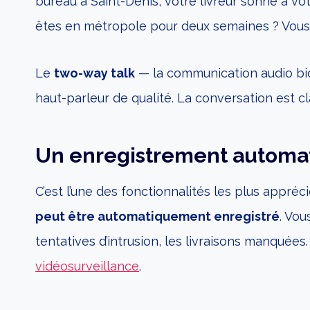
bureau à Saint-Denis, votre livreur sonne à votr
êtes en métropole pour deux semaines ? Vous
Le
two-way talk
— la communication audio bid
haut-parleur de qualité. La conversation est cla
Un enregistrement automat
C’est l’une des fonctionnalités les plus appré
peut être automatiquement enregistré
. Vou
tentatives d’intrusion, les livraisons manqué
vidéosurveillance
.